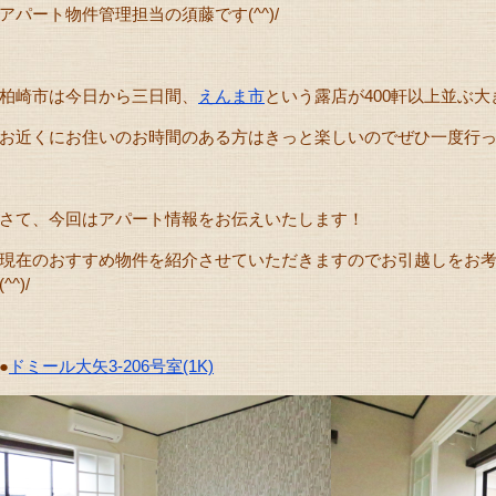
アパート物件管理担当の須藤です(^^)/
柏崎市は今日から三日間、
えんま市
という露店が400軒以上並ぶ
お近くにお住いのお時間のある方はきっと楽しいのでぜひ一度行っ
さて、今回はアパート情報をお伝えいたします！
現在のおすすめ物件を紹介させていただきますのでお引越しをお
(^^)/
●
ドミール大矢3-206号室(1K)