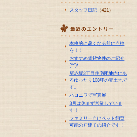
スタッフ日記
（421）
本格的に暑くなる前に点検
を！！
おすすめ賃貸物件のご紹介
(^^)/
新赤坂3丁目住宅団地内にあ
るゆったり108坪の売土地で
す。
ハコニワで写真展
3月は休まず営業していま
す！
ファミリー向けペット飼育
可能の戸建ての紹介です！