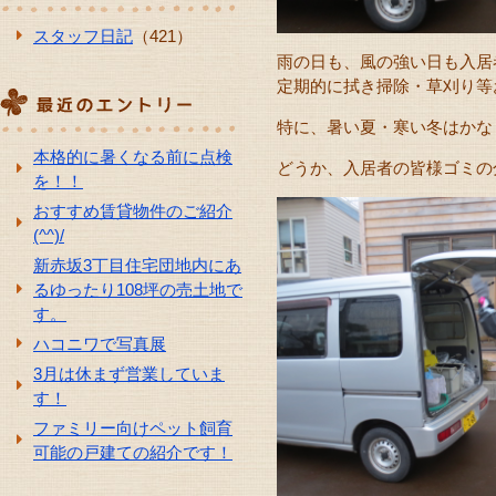
スタッフ日記
（421）
雨の日も、風の強い日も入居
定期的に拭き掃除・草刈り等
特に、暑い夏・寒い冬はかな
本格的に暑くなる前に点検
どうか、入居者の皆様ゴミの
を！！
おすすめ賃貸物件のご紹介
(^^)/
新赤坂3丁目住宅団地内にあ
るゆったり108坪の売土地で
す。
ハコニワで写真展
3月は休まず営業していま
す！
ファミリー向けペット飼育
可能の戸建ての紹介です！