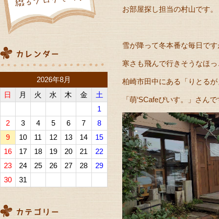
お部屋探し担当の村山です。
雪が降って冬本番な毎日です
寒さも飛んで行きそうなほっ
2026年8月
柏崎市田中にある「りとるが
日
月
火
水
木
金
土
「萌‘SCafeぴいす。」さん
1
2
3
4
5
6
7
8
9
10
11
12
13
14
15
16
17
18
19
20
21
22
23
24
25
26
27
28
29
30
31