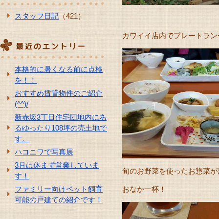
スタッフ日記
（421）
カワイイ店内でプレートラン
本格的に暑くなる前に点検
を！！
おすすめ賃貸物件のご紹介
(^^)/
新赤坂3丁目住宅団地内にあ
るゆったり108坪の売土地で
す。
ハコニワで写真展
3月は休まず営業していま
旬のお野菜を使ったお惣菜が
す！
ファミリー向けペット飼育
おなか一杯！
可能の戸建ての紹介です！