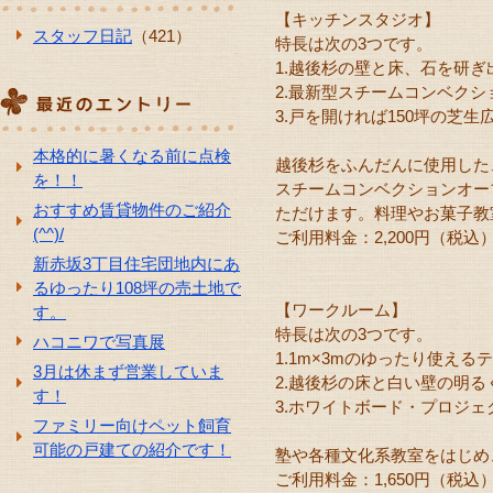
【キッチンスタジオ】
スタッフ日記
（421）
特長は次の3つです。
1.越後杉の壁と床、石を研
2.最新型スチームコンベクシ
3.戸を開ければ150坪の芝生
本格的に暑くなる前に点検
越後杉をふんだんに使用した
を！！
スチームコンベクションオー
おすすめ賃貸物件のご紹介
ただけます。料理やお菓子教
(^^)/
ご利用料金：2,200円（税込
新赤坂3丁目住宅団地内にあ
るゆったり108坪の売土地で
【ワークルーム】
す。
特長は次の3つです。
ハコニワで写真展
1.1m×3mのゆったり使える
3月は休まず営業していま
2.越後杉の床と白い壁の明
す！
3.ホワイトボード・プロジェ
ファミリー向けペット飼育
可能の戸建ての紹介です！
塾や各種文化系教室をはじめ
ご利用料金：1,650円（税込