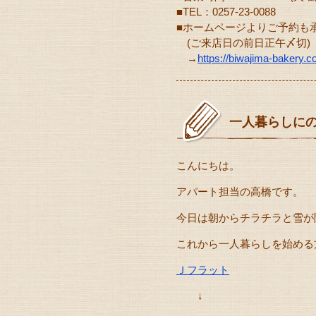
■TEL：0257-23-0088
■ホームページよりご予約も
(ご来店日の前日正午〆切)
→
https://biwajima-bakery.
一人暮らしに
こんにちは。
アパート担当の高橋です。
今日は朝からチラチラと雪が降
これから一人暮らしを始める
Ｊフラット
↓