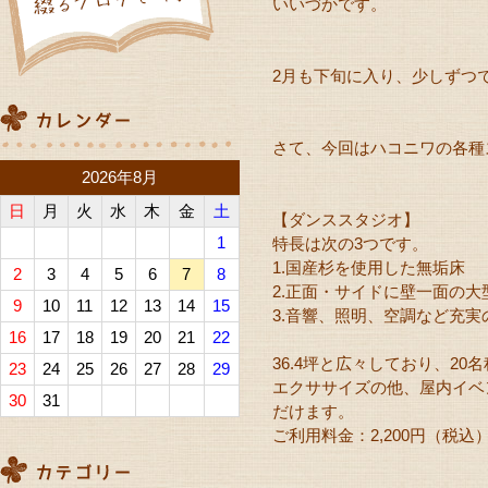
いいづかです。
2月も下旬に入り、少しずつ
さて、今回はハコニワの各種
2026年8月
日
月
火
水
木
金
土
【ダンススタジオ】
1
特長は次の3つです。
1.国産杉を使用した無垢床
2
3
4
5
6
7
8
2.正面・サイドに壁一面の大
9
10
11
12
13
14
15
3.音響、照明、空調など充実
16
17
18
19
20
21
22
36.4坪と広々しており、2
23
24
25
26
27
28
29
エクササイズの他、屋内イベ
30
31
だけます。
ご利用料金：2,200円（税込