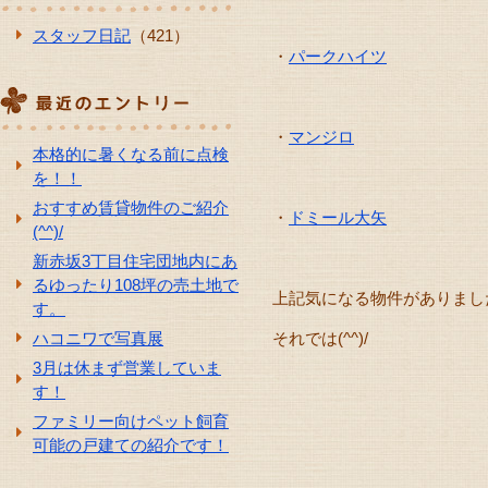
スタッフ日記
（421）
・
パークハイツ
・
マンジロ
本格的に暑くなる前に点検
を！！
おすすめ賃貸物件のご紹介
・
ドミール大矢
(^^)/
新赤坂3丁目住宅団地内にあ
るゆったり108坪の売土地で
上記気になる物件がありましたらお
す。
ハコニワで写真展
それでは(^^)/
3月は休まず営業していま
す！
ファミリー向けペット飼育
可能の戸建ての紹介です！