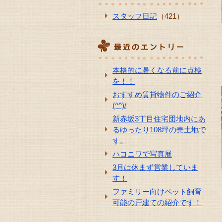
スタッフ日記
（421）
本格的に暑くなる前に点検
を！！
おすすめ賃貸物件のご紹介
(^^)/
新赤坂3丁目住宅団地内にあ
るゆったり108坪の売土地で
す。
ハコニワで写真展
3月は休まず営業していま
す！
ファミリー向けペット飼育
可能の戸建ての紹介です！