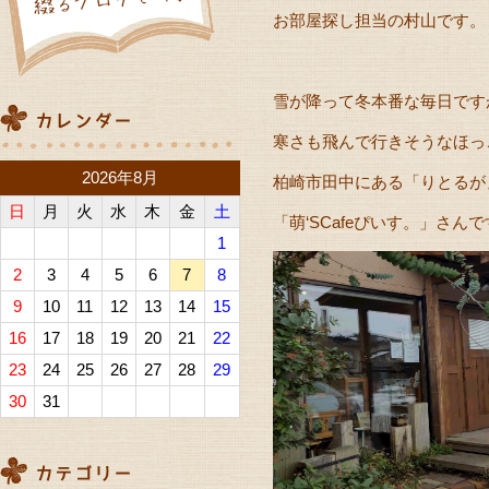
お部屋探し担当の村山です。
雪が降って冬本番な毎日です
寒さも飛んで行きそうなほっ
2026年8月
柏崎市田中にある「りとるが
日
月
火
水
木
金
土
「萌‘SCafeぴいす。」さん
1
2
3
4
5
6
7
8
9
10
11
12
13
14
15
16
17
18
19
20
21
22
23
24
25
26
27
28
29
30
31