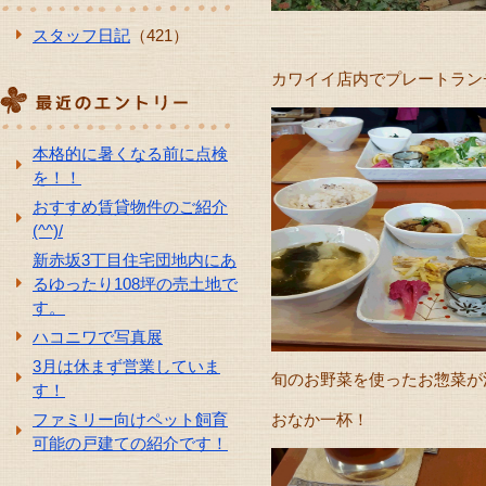
スタッフ日記
（421）
カワイイ店内でプレートラン
本格的に暑くなる前に点検
を！！
おすすめ賃貸物件のご紹介
(^^)/
新赤坂3丁目住宅団地内にあ
るゆったり108坪の売土地で
す。
ハコニワで写真展
3月は休まず営業していま
旬のお野菜を使ったお惣菜が
す！
ファミリー向けペット飼育
おなか一杯！
可能の戸建ての紹介です！