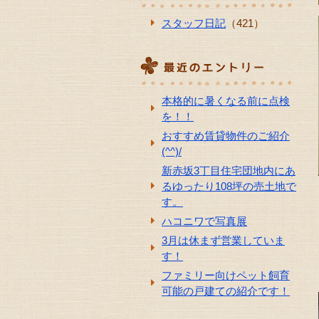
スタッフ日記
（421）
本格的に暑くなる前に点検
を！！
おすすめ賃貸物件のご紹介
(^^)/
新赤坂3丁目住宅団地内にあ
るゆったり108坪の売土地で
す。
ハコニワで写真展
3月は休まず営業していま
す！
ファミリー向けペット飼育
可能の戸建ての紹介です！