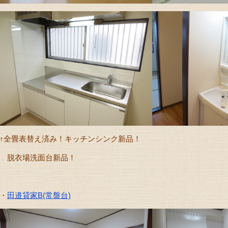
↑全畳表替え済み！キッチンシンク新品！
脱衣場洗面台新品！
・
田邉貸家B(常盤台)