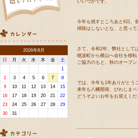
いいづかです。
今年も残すところあと6日。
掃除はしないとな、と思って
さて、令和2年、弊社として
2026年8月
穂波町から横山へ会社を移転
日
月
火
水
木
金
土
ご協力のもと、秋のオープン
1
2
3
4
5
6
7
8
では、今年も1年ありがとう
9
10
11
12
13
14
15
来年も八幡開発、びわじまベ
16
17
18
19
20
21
22
どうぞよいお年をお迎えくだ
23
24
25
26
27
28
29
30
31