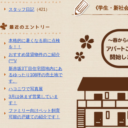
《学生・新社
スタッフ日記
（421）
本格的に暑くなる前に点検
を！！
おすすめ賃貸物件のご紹介
(^^)/
新赤坂3丁目住宅団地内にあ
るゆったり108坪の売土地で
す。
ハコニワで写真展
3月は休まず営業していま
す！
ファミリー向けペット飼育
可能の戸建ての紹介です！