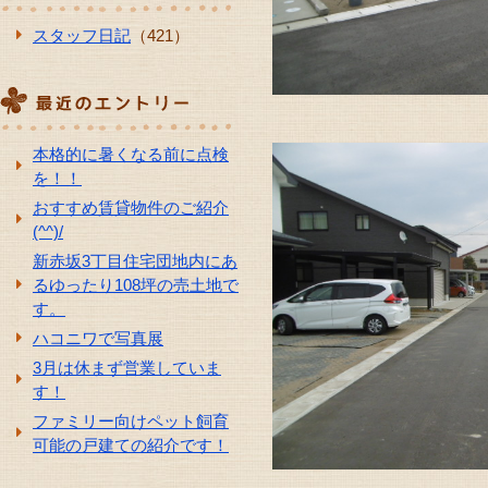
スタッフ日記
（421）
本格的に暑くなる前に点検
を！！
おすすめ賃貸物件のご紹介
(^^)/
新赤坂3丁目住宅団地内にあ
るゆったり108坪の売土地で
す。
ハコニワで写真展
3月は休まず営業していま
す！
ファミリー向けペット飼育
可能の戸建ての紹介です！