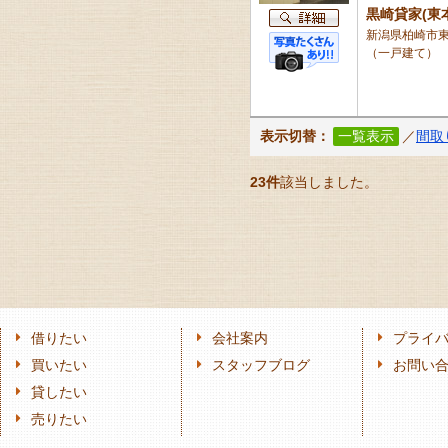
黒崎貸家(東本
新潟県柏崎市東本
（一戸建て）
表示切替：
一覧表示
／
間取
23件
該当しました。
借りたい
会社案内
プライ
買いたい
スタッフブログ
お問い
貸したい
売りたい