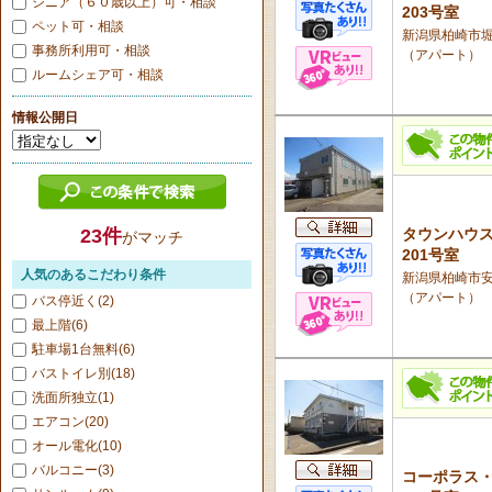
シニア（６０歳以上）可・相談
203号室
ペット可・相談
新潟県柏崎市堀2
事務所利用可・相談
（アパート）
ルームシェア可・相談
情報公開日
23
件
タウンハウス
がマッチ
201号室
人気のあるこだわり条件
新潟県柏崎市安田
（アパート）
バス停近く(2)
最上階(6)
駐車場1台無料(6)
バストイレ別(18)
洗面所独立(1)
エアコン(20)
オール電化(10)
バルコニー(3)
コーポラス