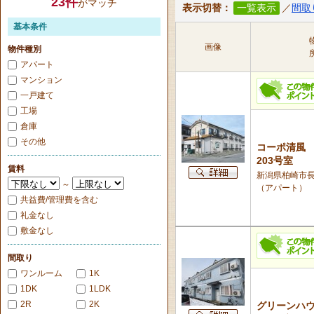
23
件
がマッチ
表示切替：
一覧表示
／
間取
基本条件
画像
物件種別
アパート
マンション
一戸建て
工場
倉庫
その他
コーポ清風
203号室
賃料
新潟県柏崎市長峰
～
（アパート）
共益費/管理費を含む
礼金なし
敷金なし
間取り
ワンルーム
1K
1DK
1LDK
2R
2K
グリーンハ