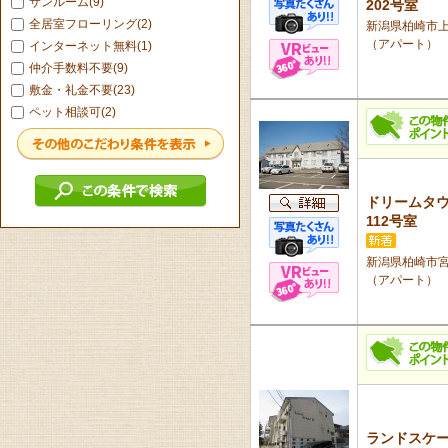
サンルーム(9)
202号室
全居室フローリング(2)
新潟県柏崎市上田
（アパート）
インターネット無料(1)
仲介手数料不要(9)
敷金・礼金不要(23)
ペット相談可(2)
ドリームタウ
112号室
新潟県柏崎市宮場
（アパート）
ランドスケー