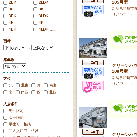
105号室
2DK
2LDK
新潟県柏崎市堀2
3R
3K
（アパート）
3DK
3LDK
4R
4K
4DK
4LDK以上
面積
～
築年数
グリーンハ
106号室
新潟県柏崎市堀2
方位
（アパート）
北
北東
東
南東
南
南西
西
北西
入居条件
男性限定
女性限定
学生可・相談
二人入居可・相談
グリーンハ