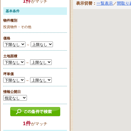
1
件
がマッチ
表示切替：
一覧表示
／
間取り
基本条件
物件種別
投資物件・その他
価格
～
土地面積
～
坪単価
～
情報公開日
1
件
がマッチ