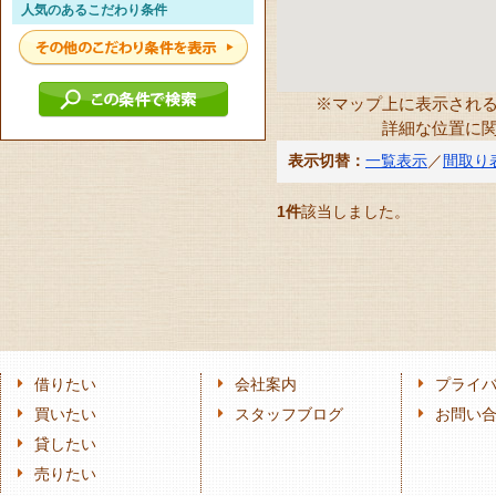
人気のあるこだわり条件
※マップ上に表示され
詳細な位置に
表示切替：
一覧表示
／
間取り
1件
該当しました。
借りたい
会社案内
プライ
買いたい
スタッフブログ
お問い
貸したい
売りたい