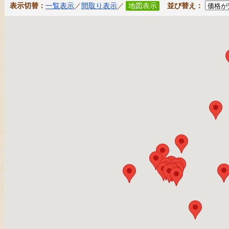
表示切替：
一覧表示
／
間取り表示
／
地図表示
並び替え：