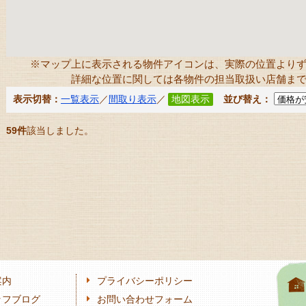
※マップ上に表示される物件アイコンは、実際の位置より
詳細な位置に関しては各物件の担当取扱い店舗ま
表示切替：
一覧表示
／
間取り表示
／
地図表示
並び替え：
59件
該当しました。
案内
プライバシーポリシー
ッフブログ
お問い合わせフォーム