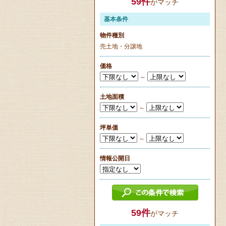
59
件
がマッチ
基本条件
物件種別
売土地・分譲地
価格
～
土地面積
～
坪単価
～
情報公開日
59
件
がマッチ