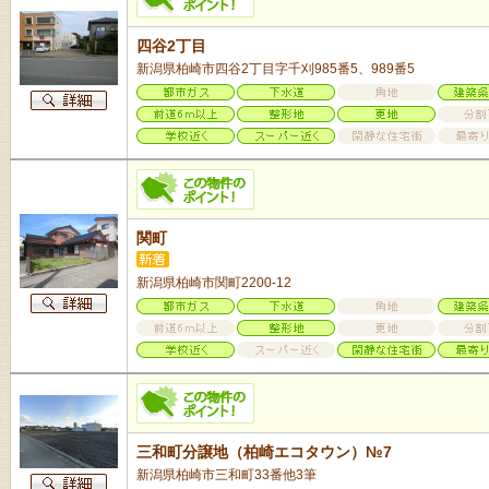
四谷2丁目
新潟県柏崎市四谷2丁目字千刈985番5、989番5
関町
新潟県柏崎市関町2200-12
三和町分譲地（柏崎エコタウン）№7
新潟県柏崎市三和町33番他3筆