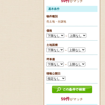
59
件
がマッチ
基本条件
物件種別
売土地・分譲地
価格
～
土地面積
～
坪単価
～
情報公開日
59
件
がマッチ