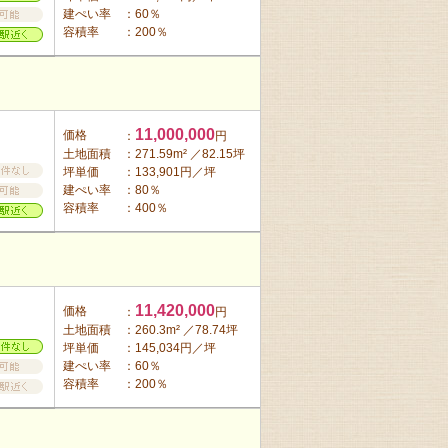
建ぺい率
：60％
容積率
：200％
11,000,000
価格
：
円
土地面積
：271.59m² ／82.15坪
坪単価
：133,901円／坪
建ぺい率
：80％
容積率
：400％
11,420,000
価格
：
円
土地面積
：260.3m² ／78.74坪
坪単価
：145,034円／坪
建ぺい率
：60％
容積率
：200％