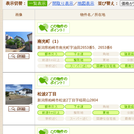
表示切替：
一覧表示
／
間取り表示
／
地図表示
並び替え：
画像
物件名／所在地
南光町（1）
新潟県柏崎市南光町字油田2653番5、2653番6
松波2丁目
新潟県柏崎市松波2丁目字稲荷山2804