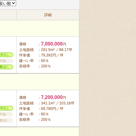
詳細
7,000,000
価格
：
円
土地面積
：291.5m² ／88.17坪
坪単価
：79,392円／坪
建ぺい率
：60％
容積率
：200％
7,200,000
価格
：
円
土地面積
：341.1m² ／103.18坪
坪単価
：69,780円／坪
建ぺい率
：60％
容積率
：200％