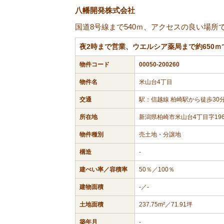
八幡開発株式会社
国道8号線まで540ｍ、アクセスの良い場所
夜2時まで営業、ウエルシア薬局まで約650ｍ
物件コード
00050-200260
物件名
米山台4丁目
交通
駅：信越線 柏崎駅から徒歩30
所在地
新潟県柏崎市米山台4丁目字1967
物件種別
売土地・分譲地
構造
-
建ぺい率／容積率
50％／100％
建物面積
-／-
土地面積
237.75m²／71.91坪
築年月
-