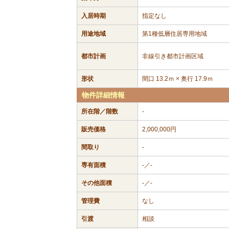
入居時期
指定なし
用途地域
第1種低層住居専用地域
都市計画
非線引き都市計画区域
形状
間口 13.2ｍ × 奥行 17.9ｍ
物件詳細情報
所在階／階数
-
販売価格
2,000,000円
間取り
-
専有面積
-／-
その他面積
-／-
管理費
なし
引渡
相談